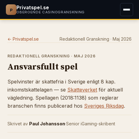
Privatspel.se
P
OBEROENDE CASINOGRANSKNING
← Privatspel.se
Redaktionell Granskning · Maj 2026
REDAKTIONELL GRANSKNING · MAJ 2026
Ansvarsfullt spel
Spelvinster är skattefria i Sverige enligt 8 kap.
inkomstskattelagen — se
Skatteverket
för aktuell
vägledning. Spellagen (2018:1138) som reglerar
branschen finns publicerad hos
Sveriges Riksdag
.
Skrivet av
Paul Johansson
·
Senior iGaming-skribent