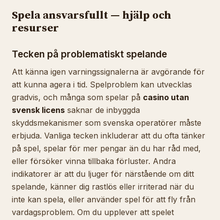
Spela ansvarsfullt — hjälp och
resurser
Tecken på problematiskt spelande
Att känna igen varningssignalerna är avgörande för
att kunna agera i tid. Spelproblem kan utvecklas
gradvis, och många som spelar på
casino utan
svensk licens
saknar de inbyggda
skyddsmekanismer som svenska operatörer måste
erbjuda. Vanliga tecken inkluderar att du ofta tänker
på spel, spelar för mer pengar än du har råd med,
eller försöker vinna tillbaka förluster. Andra
indikatorer är att du ljuger för närstående om ditt
spelande, känner dig rastlös eller irriterad när du
inte kan spela, eller använder spel för att fly från
vardagsproblem. Om du upplever att spelet