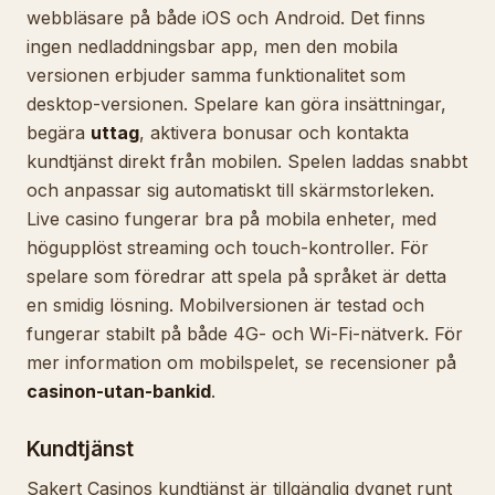
webbläsare på både iOS och Android. Det finns
ingen nedladdningsbar app, men den mobila
versionen erbjuder samma funktionalitet som
desktop-versionen. Spelare kan göra insättningar,
begära
uttag
, aktivera bonusar och kontakta
kundtjänst direkt från mobilen. Spelen laddas snabbt
och anpassar sig automatiskt till skärmstorleken.
Live casino fungerar bra på mobila enheter, med
högupplöst streaming och touch-kontroller. För
spelare som föredrar att spela på språket är detta
en smidig lösning. Mobilversionen är testad och
fungerar stabilt på både 4G- och Wi-Fi-nätverk. För
mer information om mobilspelet, se recensioner på
casinon-utan-bankid
.
Kundtjänst
Sakert Casinos kundtjänst är tillgänglig dygnet runt