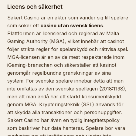
Licens och säkerhet
Sakert Casino är en aktör som vänder sig till spelare
som söker ett
casino utan svensk licens
.
Plattformen är licensierad och reglerad av Malta
Gaming Authority (MGA), vilket innebär att casinot
följer strikta regler för spelarskydd och rättvisa spel.
MGA-licensen är en av de mest respekterade inom
iGaming-branschen och säkerställer att kasinot
genomgår regelbundna granskningar av sina
system. För svenska spelare innebär detta att man
inte omfattas av den svenska spellagen (2018:1138),
men att man ändå har ett starkt konsumentskydd
genom MGA. Krypteringsteknik (SSL) används för
att skydda alla transaktioner och personuppgifter.
Sakert Casino har även en tydlig integritetspolicy
som beskriver hur data hanteras. Spelare bör vara