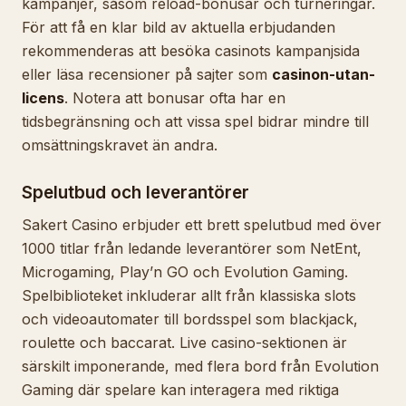
kampanjer, såsom reload-bonusar och turneringar.
För att få en klar bild av aktuella erbjudanden
rekommenderas att besöka casinots kampanjsida
eller läsa recensioner på sajter som
casinon-utan-
licens
. Notera att bonusar ofta har en
tidsbegränsning och att vissa spel bidrar mindre till
omsättningskravet än andra.
Spelutbud och leverantörer
Sakert Casino erbjuder ett brett spelutbud med över
1000 titlar från ledande leverantörer som NetEnt,
Microgaming, Play’n GO och Evolution Gaming.
Spelbiblioteket inkluderar allt från klassiska slots
och videoautomater till bordsspel som blackjack,
roulette och baccarat. Live casino-sektionen är
särskilt imponerande, med flera bord från Evolution
Gaming där spelare kan interagera med riktiga