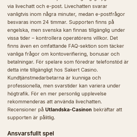
via livechatt och e-post. Livechatten svarar
vanligtvis inom några minuter, medan e-postfrågor
besvaras inom 24 timmar. Supporten finns på
engelska, men svenska kan finnas tillgänglig under
vissa tider – kontrollera operatörens villkor. Det
finns även en omfattande FAQ-sektion som täcker
vanliga frågor om kontoverifiering, bonusar och
betalningar. För spelare som föredrar telefonstöd är
detta inte tillgängligt hos Sakert Casino.
Kundtjänstmedarbetarna är kunniga och
professionella, men svarstider kan variera under
högtrafik. För en mer personlig upplevelse
rekommenderas att använda livechatten.
Recensioner på
Utlandska-Casinon
bekräftar att
supporten är pålitlig.
Ansvarsfullt spel