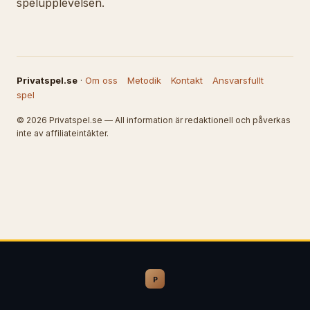
spelupplevelsen.
Privatspel.se
·
Om oss
Metodik
Kontakt
Ansvarsfullt
spel
© 2026 Privatspel.se — All information är redaktionell och påverkas
inte av affiliateintäkter.
P