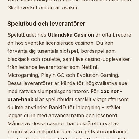
Skatteverket om du är osäker.
Spelutbud och leverantörer
Spelutbudet hos
Utlandska Casinon
är ofta bredare
än hos svenska licensierade casinon. Du kan
förvänta dig tusentals slotspel, bordsspel som
blackjack och roulette, samt live casino-upplevelser
från ledande leverantörer som NetEnt,
Microgaming, Play’n GO och Evolution Gaming.
Dessa leverantörer är kända för högkvalitativa spel
med rättvisa slumptalsgeneratorer. För
casinon-
utan-bankid
är spelutbudet särskilt viktigt eftersom
du inte använder BankID för inloggning – istället
loggar du in med användarnamn och lösenord.
Många av dessa casinon har också ett urval av
progressiva jackpottar som kan ge livsförändrande