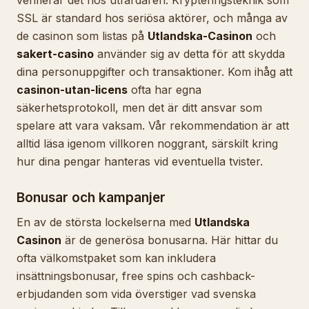
verifierar det hos utfärdaren. Krypteringsteknik som
SSL är standard hos seriösa aktörer, och många av
de casinon som listas på
Utlandska-Casinon
och
sakert-casino
använder sig av detta för att skydda
dina personuppgifter och transaktioner. Kom ihåg att
casinon-utan-licens
ofta har egna
säkerhetsprotokoll, men det är ditt ansvar som
spelare att vara vaksam. Vår rekommendation är att
alltid läsa igenom villkoren noggrant, särskilt kring
hur dina pengar hanteras vid eventuella tvister.
Bonusar och kampanjer
En av de största lockelserna med
Utlandska
Casinon
är de generösa bonusarna. Här hittar du
ofta välkomstpaket som kan inkludera
insättningsbonusar, free spins och cashback-
erbjudanden som vida överstiger vad svenska