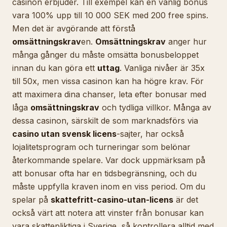
casinon erbjuder. Till exempel kan en vanlig bonus
vara 100% upp till 10 000 SEK med 200 free spins.
Men det är avgörande att förstå
omsättningskrav
en.
Omsättningskrav
anger hur
många gånger du måste omsätta bonusbeloppet
innan du kan göra ett
uttag
. Vanliga nivåer är 35x
till 50x, men vissa casinon kan ha högre krav. För
att maximera dina chanser, leta efter bonusar med
låga
omsättningskrav
och tydliga villkor. Många av
dessa casinon, särskilt de som marknadsförs via
casino utan svensk licens
-sajter, har också
lojalitetsprogram och turneringar som belönar
återkommande spelare. Var dock uppmärksam på
att bonusar ofta har en tidsbegränsning, och du
måste uppfylla kraven inom en viss period. Om du
spelar på
skattefritt-casino-utan-licens
är det
också värt att notera att vinster från bonusar kan
vara skattepliktiga i Sverige, så kontrollera alltid med