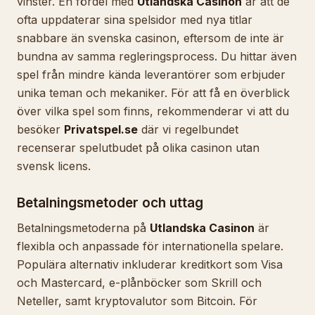
vinster. En fördel med
Utlandska Casinon
är att de
ofta uppdaterar sina spelsidor med nya titlar
snabbare än svenska casinon, eftersom de inte är
bundna av samma regleringsprocess. Du hittar även
spel från mindre kända leverantörer som erbjuder
unika teman och mekaniker. För att få en överblick
över vilka spel som finns, rekommenderar vi att du
besöker
Privatspel.se
där vi regelbundet
recenserar spelutbudet på olika casinon utan
svensk licens.
Betalningsmetoder och uttag
Betalningsmetoderna på
Utlandska Casinon
är
flexibla och anpassade för internationella spelare.
Populära alternativ inkluderar kreditkort som Visa
och Mastercard, e-plånböcker som Skrill och
Neteller, samt kryptovalutor som Bitcoin. För