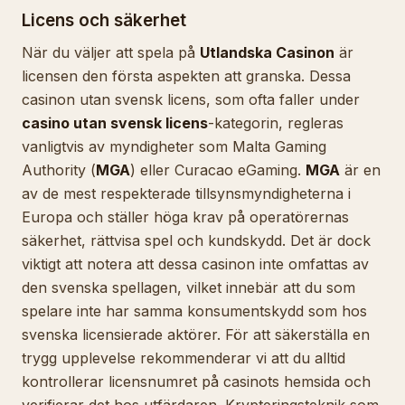
Licens och säkerhet
När du väljer att spela på
Utlandska Casinon
är
licensen den första aspekten att granska. Dessa
casinon utan svensk licens, som ofta faller under
casino utan svensk licens
-kategorin, regleras
vanligtvis av myndigheter som Malta Gaming
Authority (
MGA
) eller Curacao eGaming.
MGA
är en
av de mest respekterade tillsynsmyndigheterna i
Europa och ställer höga krav på operatörernas
säkerhet, rättvisa spel och kundskydd. Det är dock
viktigt att notera att dessa casinon inte omfattas av
den svenska spellagen, vilket innebär att du som
spelare inte har samma konsumentskydd som hos
svenska licensierade aktörer. För att säkerställa en
trygg upplevelse rekommenderar vi att du alltid
kontrollerar licensnumret på casinots hemsida och