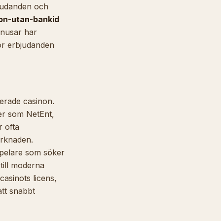
bjudanden och
on-utan-bankid
bonusar har
ör erbjudanden
ierade casinon.
rer som NetEnt,
 ofta
arknaden.
spelare som söker
 till moderna
asinots licens,
att snabbt