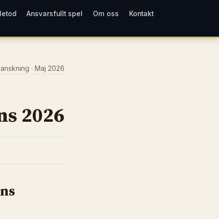
etod
Ansvarsfullt spel
Om oss
Kontakt
ranskning · Maj 2026
ns 2026
ens