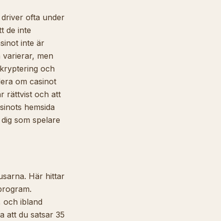
 driver ofta under
t de inte
inot inte är
n varierar, men
ryptering och
lera om casinot
 rättvist och att
asinots hemsida
 dig som spelare
sarna. Här hittar
sprogram.
, och ibland
 att du satsar 35