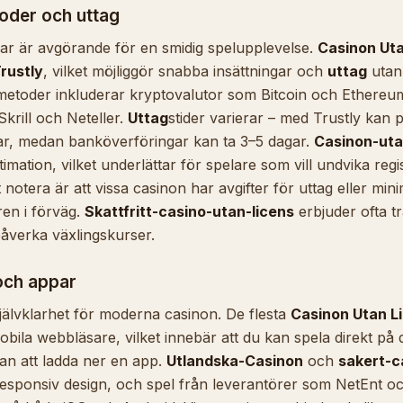
oder och uttag
gar är avgörande för en smidig spelupplevelse.
Casinon Uta
rustly
, vilket möjliggör snabba insättningar och
uttag
utan
etoder inkluderar kryptovalutor som Bitcoin och Ethereu
krill och Neteller.
Uttag
stider varierar – med Trustly ka
r, medan banköverföringar kan ta 3–5 dagar.
Casinon-uta
timation, vilket underlättar för spelare som vill undvika reg
t notera är att vissa casinon har avgifter för uttag eller min
ren i förväg.
Skattfritt-casino-utan-licens
erbjuder ofta tr
påverka växlingskurser.
och appar
jälvklarhet för moderna casinon. De flesta
Casinon Utan L
bila webbläsare, vilket innebär att du kan spela direkt på
utan att ladda ner en app.
Utlandska-Casinon
och
sakert-c
responsiv design, och spel från leverantörer som NetEnt 