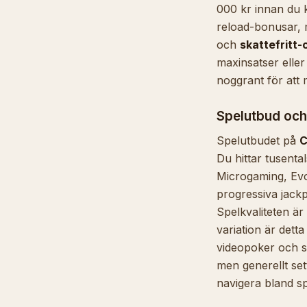
000 kr innan du 
reload-bonusar, 
och
skattefritt-
maxinsatser elle
noggrant för att
Spelutbud och
Spelutbudet på
C
Du hittar tusenta
Microgaming, Ev
progressiva jackp
Spelkvaliteten ä
variation är dett
videopoker och sk
men generellt set
navigera bland s