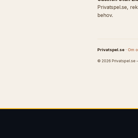
Privatspel.se, rek
behov.
Privatspel.se
·
Om o
© 2026 Privatspel.se — 