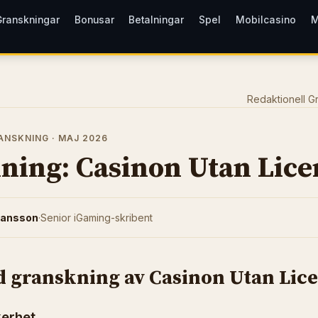
Granskningar
Bonusar
Betalningar
Spel
Mobilcasino
M
Redaktionell G
ANSKNING · MAJ 2026
ning: Casinon Utan Lice
hansson
·
Senior iGaming-skribent
d granskning av Casinon Utan Lic
kerhet