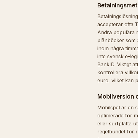
Betalningsmet
Betalningslösnin
accepterar ofta
T
Andra populära m
plånböcker som S
inom några timma
inte svensk e-legi
BankID. Viktigt at
kontrollera villko
euro, vilket kan 
Mobilversion 
Mobilspel är en s
optimerade för mo
eller surfplatta 
regelbundet för 