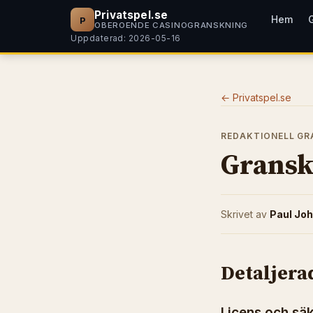
Privatspel.se
Hem
P
OBEROENDE CASINOGRANSKNING
Uppdaterad: 2026-05-16
← Privatspel.se
REDAKTIONELL GR
Gransk
Skrivet av
Paul Jo
Detaljera
Licens och sä