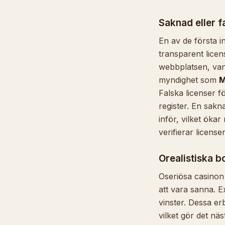
Saknad eller f
En av de första i
transparent licens
webbplatsen, vanl
myndighet som
Falska licenser f
register. En sakn
inför, vilket ökar
verifierar licens
Orealistiska 
Oseriösa casinon
att vara sanna. 
vinster. Dessa er
vilket gör det näs