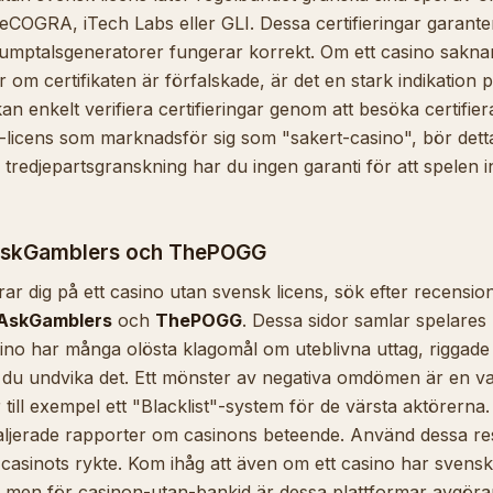
eCOGRA, iTech Labs eller GLI. Dessa certifieringar garanter
slumptalsgeneratorer fungerar korrekt. Om ett casino sakn
ler om certifikaten är förfalskade, är det en stark indikation 
n enkelt verifiera certifieringar genom att besöka certifie
-licens som marknadsför sig som "sakert-casino", bör dett
n tredjepartsgranskning har du ingen garanti för att spelen i
AskGamblers och ThePOGG
rar dig på ett casino utan svensk licens, sök efter recens
AskGamblers
och
ThePOGG
. Dessa sidor samlar spelares
ino har många olösta klagomål om uteblivna uttag, riggade s
 du undvika det. Ett mönster av negativa omdömen är en va
till exempel ett "Blacklist"-system för de värsta aktörer
aljerade rapporter om casinons beteende. Använd dessa res
v casinots rykte. Kom ihåg att även om ett casino har svensk
– men för casinon-utan-bankid är dessa plattformar avgöra