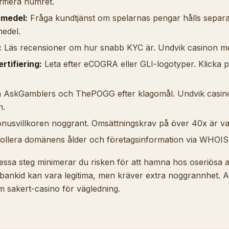
ifiera numret.
medel:
Fråga kundtjänst om spelarnas pengar hålls separa
edel.
:
Läs recensioner om hur snabb KYC är. Undvik casinon me
rtifiering:
Leta efter eCOGRA eller GLI-logotyper. Klicka p
 AskGamblers och ThePOGG efter klagomål. Undvik casi
n.
nusvillkoren noggrant. Omsättningskrav på över 40x är var
ollera domänens ålder och företagsinformation via WHOIS
essa steg minimerar du risken för att hamna hos oseriösa 
bankid kan vara legitima, men kräver extra noggrannhet. A
som sakert-casino för vägledning.