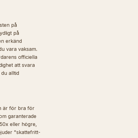
isten på
ydligt på
 en erkänd
du vara vaksam.
arens officiella
dighet att svara
du alltid
 är för bra för
 om garanterade
50x eller högre,
juder "skattefritt-