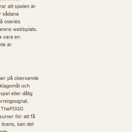
ar att spelen är
ar sådana
på oseriös
rarens webbplats.
a vara en
nte är
ioner på oberoende
 klagomål och
pel eller dålig
rningssignal.
na. ThePOGG
urser för att få
 licens, kan det
nde.