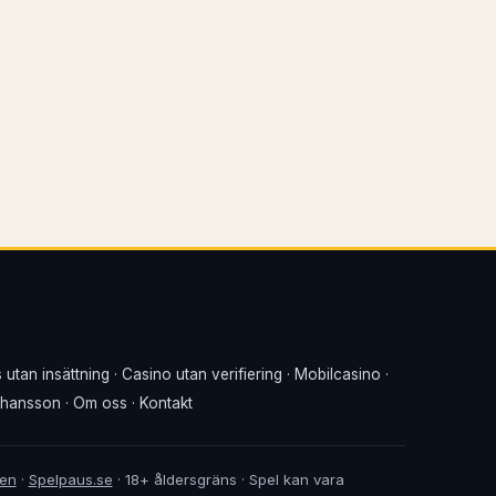
utan insättning
·
Casino utan verifiering
·
Mobilcasino
·
Johansson
·
Om oss
·
Kontakt
nen
·
Spelpaus.se
· 18+ åldersgräns · Spel kan vara