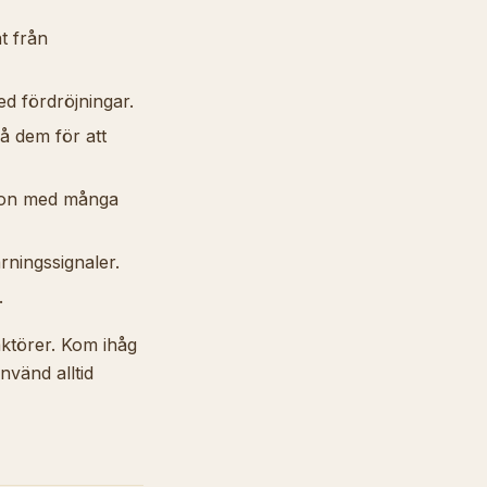
t från
d fördröjningar.
å dem för att
non med många
ningssignaler.
.
aktörer. Kom ihåg
nvänd alltid