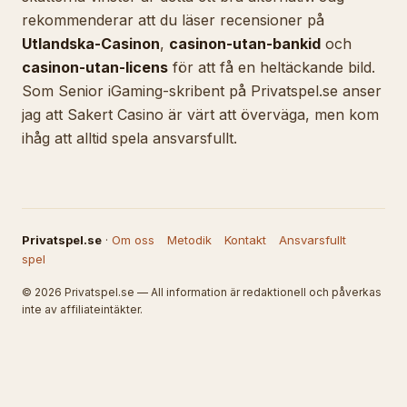
rekommenderar att du läser recensioner på
Utlandska-Casinon
,
casinon-utan-bankid
och
casinon-utan-licens
för att få en heltäckande bild.
Som Senior iGaming-skribent på Privatspel.se anser
jag att Sakert Casino är värt att överväga, men kom
ihåg att alltid spela ansvarsfullt.
Privatspel.se
·
Om oss
Metodik
Kontakt
Ansvarsfullt
spel
© 2026 Privatspel.se — All information är redaktionell och påverkas
inte av affiliateintäkter.