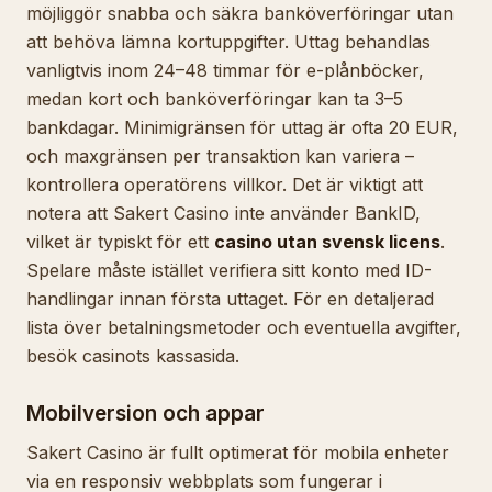
möjliggör snabba och säkra banköverföringar utan
att behöva lämna kortuppgifter. Uttag behandlas
vanligtvis inom 24–48 timmar för e-plånböcker,
medan kort och banköverföringar kan ta 3–5
bankdagar. Minimigränsen för uttag är ofta 20 EUR,
och maxgränsen per transaktion kan variera –
kontrollera operatörens villkor. Det är viktigt att
notera att Sakert Casino inte använder BankID,
vilket är typiskt för ett
casino utan svensk licens
.
Spelare måste istället verifiera sitt konto med ID-
handlingar innan första uttaget. För en detaljerad
lista över betalningsmetoder och eventuella avgifter,
besök casinots kassasida.
Mobilversion och appar
Sakert Casino är fullt optimerat för mobila enheter
via en responsiv webbplats som fungerar i