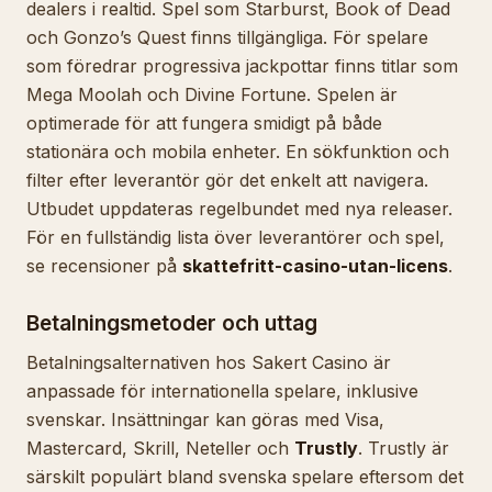
dealers i realtid. Spel som Starburst, Book of Dead
och Gonzo’s Quest finns tillgängliga. För spelare
som föredrar progressiva jackpottar finns titlar som
Mega Moolah och Divine Fortune. Spelen är
optimerade för att fungera smidigt på både
stationära och mobila enheter. En sökfunktion och
filter efter leverantör gör det enkelt att navigera.
Utbudet uppdateras regelbundet med nya releaser.
För en fullständig lista över leverantörer och spel,
se recensioner på
skattefritt-casino-utan-licens
.
Betalningsmetoder och uttag
Betalningsalternativen hos Sakert Casino är
anpassade för internationella spelare, inklusive
svenskar. Insättningar kan göras med Visa,
Mastercard, Skrill, Neteller och
Trustly
. Trustly är
särskilt populärt bland svenska spelare eftersom det