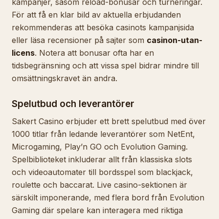
kampanjer, såsom reload-bonusar och turneringar.
För att få en klar bild av aktuella erbjudanden
rekommenderas att besöka casinots kampanjsida
eller läsa recensioner på sajter som
casinon-utan-
licens
. Notera att bonusar ofta har en
tidsbegränsning och att vissa spel bidrar mindre till
omsättningskravet än andra.
Spelutbud och leverantörer
Sakert Casino erbjuder ett brett spelutbud med över
1000 titlar från ledande leverantörer som NetEnt,
Microgaming, Play’n GO och Evolution Gaming.
Spelbiblioteket inkluderar allt från klassiska slots
och videoautomater till bordsspel som blackjack,
roulette och baccarat. Live casino-sektionen är
särskilt imponerande, med flera bord från Evolution
Gaming där spelare kan interagera med riktiga