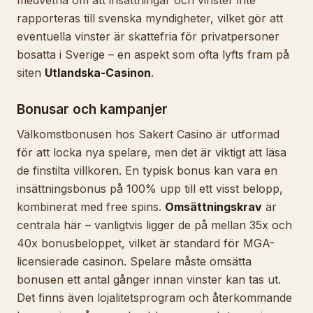
medvetna om att insättningar och vinster inte
rapporteras till svenska myndigheter, vilket gör att
eventuella vinster är skattefria för privatpersoner
bosatta i Sverige – en aspekt som ofta lyfts fram på
siten
Utlandska-Casinon
.
Bonusar och kampanjer
Välkomstbonusen hos Sakert Casino är utformad
för att locka nya spelare, men det är viktigt att läsa
de finstilta villkoren. En typisk bonus kan vara en
insättningsbonus på 100% upp till ett visst belopp,
kombinerat med free spins.
Omsättningskrav
är
centrala här – vanligtvis ligger de på mellan 35x och
40x bonusbeloppet, vilket är standard för MGA-
licensierade casinon. Spelare måste omsätta
bonusen ett antal gånger innan vinster kan tas ut.
Det finns även lojalitetsprogram och återkommande