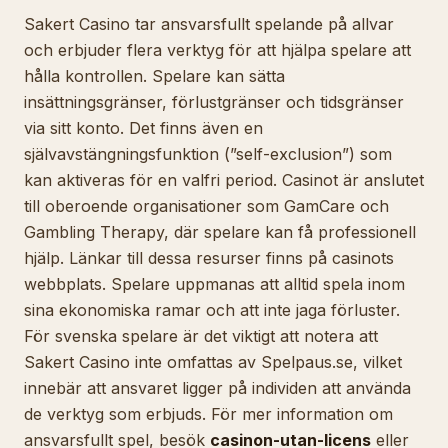
Sakert Casino tar ansvarsfullt spelande på allvar
och erbjuder flera verktyg för att hjälpa spelare att
hålla kontrollen. Spelare kan sätta
insättningsgränser, förlustgränser och tidsgränser
via sitt konto. Det finns även en
självavstängningsfunktion (”self-exclusion”) som
kan aktiveras för en valfri period. Casinot är anslutet
till oberoende organisationer som GamCare och
Gambling Therapy, där spelare kan få professionell
hjälp. Länkar till dessa resurser finns på casinots
webbplats. Spelare uppmanas att alltid spela inom
sina ekonomiska ramar och att inte jaga förluster.
För svenska spelare är det viktigt att notera att
Sakert Casino inte omfattas av Spelpaus.se, vilket
innebär att ansvaret ligger på individen att använda
de verktyg som erbjuds. För mer information om
ansvarsfullt spel, besök
casinon-utan-licens
eller